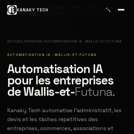
Legal & company information
Privacy
Terms
Contact
KANAKY TECH
NZBN 9429053554017 · RIDET 1 445 709.002
ACCUEIL
/
SERVICES
/
AUTOMATISATION IA · WALLIS-ET-FUTUNA
AUTOMATISATION IA · WALLIS-ET-FUTUNA
Automatisation IA
pour les entreprises
de Wallis-et-
Futuna.
Kanaky Tech automatise l'administratif, les
devis et les tâches répétitives des
entreprises, commerces, associations et